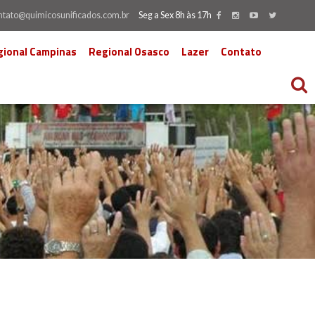
ntato@quimicosunificados.com.br
Seg a Sex 8h às 17h
gional Campinas
Regional Osasco
Lazer
Contato