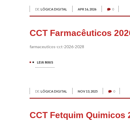
DE:
LÓGICA DIGITAL
APR 16, 2026
0
CCT Farmacêuticos 202
farmaceuticos-cct-2026-2028
LEIA MAIS
DE:
LÓGICA DIGITAL
NOV 13, 2025
0
CCT Fetquim Quimicos 