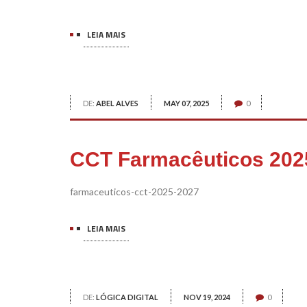
LEIA MAIS
DE:
ABEL ALVES
MAY 07, 2025
0
CCT Farmacêuticos 202
farmaceuticos-cct-2025-2027
LEIA MAIS
DE:
LÓGICA DIGITAL
NOV 19, 2024
0