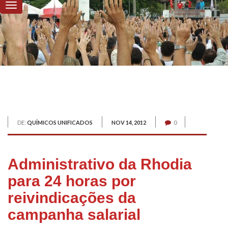
DE:
QUÍMICOS UNIFICADOS
NOV 14, 2012
0
Administrativo da Rhodia
para 24 horas por
reivindicações da
campanha salarial