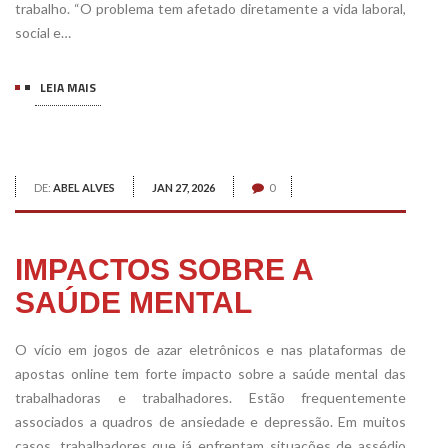
trabalho. “O problema tem afetado diretamente a vida laboral,
social e…
LEIA MAIS
DE:
ABEL ALVES
JAN 27, 2026
0
IMPACTOS SOBRE A
SAÚDE MENTAL
O vício em jogos de azar eletrônicos e nas plataformas de
apostas online tem forte impacto sobre a saúde mental das
trabalhadoras e trabalhadores. Estão frequentemente
associados a quadros de ansiedade e depressão. Em muitos
casos, trabalhadores que já enfrentam situações de assédio