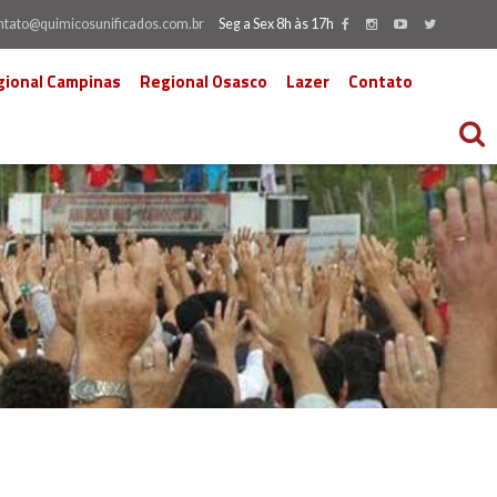
ntato@quimicosunificados.com.br
Seg a Sex 8h às 17h
gional Campinas
Regional Osasco
Lazer
Contato