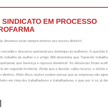
O SINDICATO EM PROCESSO
UROFARMA
ia: devemos estar sempre atentos aos nossos direitos!
 concedia o descanso quinzenal aos domingos às mulheres. A questão 
 do trabalho da mulher e o artigo 386 determina que “havendo trabalh
uinzenal, que favoreça o repouso dominical”. As denúncias foram acol
ria em segunda instância. Ainda que a decisão caiba recurso, a vitória 
s direitos. Além disso, muitos podem pensar que as empresas não age
heiro em cima dos trabalhadores e trabalhadoras, o que, por si só, já de