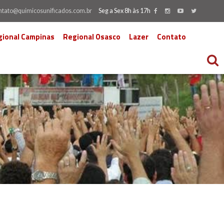
ntato@quimicosunificados.com.br
Seg a Sex 8h às 17h
gional Campinas
Regional Osasco
Lazer
Contato