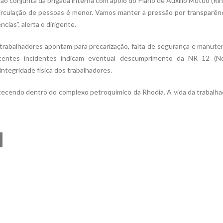
ão conjunta da brigada interna com apoio do Plano de Auxílio Mútuo (Ri
circulação de pessoas é menor. Vamos manter a pressão por transparên
cias”, alerta o dirigente.
trabalhadores apontam para precarização, falta de segurança e manut
centes incidentes indicam eventual descumprimento da NR 12 (N
integridade física dos trabalhadores.
ecendo dentro do complexo petroquímico da Rhodia. A vida da trabalh