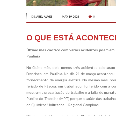
DE:
ABEL ALVES
MAY 19, 2026
0
O QUE ESTÁ ACONTEC
Último mês caótico com vários acidentes põem em 
Paulínia
No último mês, pelo menos três acidentes colocaram 
Francisco, em Paulínia. No dia 21 de março aconteceu
fornecimento de energia elétrica. No mesmo mês, hou
feriado de Páscoa, um trabalhador foi ferido com a c
mostram a precarização do trabalho e a falta de manut
Público do Trabalho (MPT) porque a saúde das trabalhad
do Químicos Unificados – Regional Campinas.