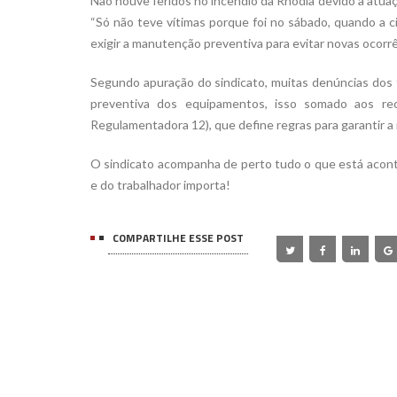
Não houve feridos no incêndio da Rhodia devido à atuaç
“Só não teve vítimas porque foi no sábado, quando a 
exigir a manutenção preventiva para evitar novas ocorrên
Segundo apuração do sindicato, muitas denúncias dos 
preventiva dos equipamentos, isso somado aos re
Regulamentadora 12), que define regras para garantir a 
O sindicato acompanha de perto tudo o que está acont
e do trabalhador importa!
COMPARTILHE ESSE POST