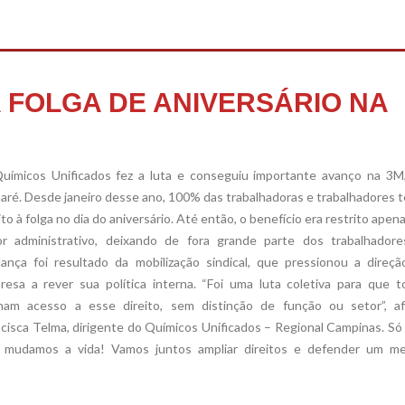
 FOLGA DE ANIVERSÁRIO NA
uímicos Unificados fez a luta e conseguiu importante avanço na 3M
ré. Desde janeiro desse ano, 100% das trabalhadoras e trabalhadores 
ito à folga no dia do aniversário. Até então, o benefício era restrito apen
or administrativo, deixando de fora grande parte dos trabalhadore
ança foi resultado da mobilização sindical, que pressionou a direçã
resa a rever sua política interna. “Foi uma luta coletiva para que t
ham acesso a esse direito, sem distinção de função ou setor”, af
cisca Telma, dirigente do Químicos Unificados – Regional Campinas. S
a mudamos a vida! Vamos juntos ampliar direitos e defender um me