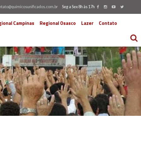
ntato@quimicosunificados.com.br
Seg a Sex 8h às 17h
gional Campinas
Regional Osasco
Lazer
Contato