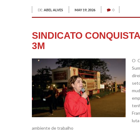
DE:
ABEL ALVES
MAY 19, 2026
0
SINDICATO CONQUISTA
3M
O Q
Suma
dire
set
mud
emp
ten
Fran
lut
ambiente de trabalho