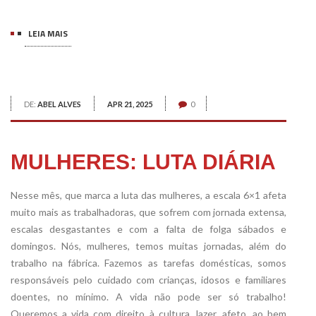
LEIA MAIS
DE:
ABEL ALVES
APR 21, 2025
0
MULHERES: LUTA DIÁRIA
Nesse mês, que marca a luta das mulheres, a escala 6×1 afeta
muito mais as trabalhadoras, que sofrem com jornada extensa,
escalas desgastantes e com a falta de folga sábados e
domingos. Nós, mulheres, temos muitas jornadas, além do
trabalho na fábrica. Fazemos as tarefas domésticas, somos
responsáveis pelo cuidado com crianças, idosos e familiares
doentes, no mínimo. A vida não pode ser só trabalho!
Queremos a vida com direito à cultura, lazer, afeto, ao bem