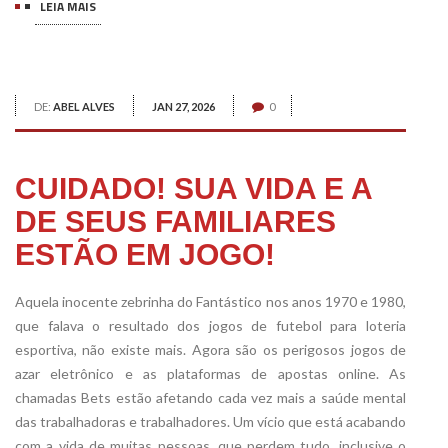
LEIA MAIS
DE:
ABEL ALVES
JAN 27, 2026
0
CUIDADO! SUA VIDA E A
DE SEUS FAMILIARES
ESTÃO EM JOGO!
Aquela inocente zebrinha do Fantástico nos anos 1970 e 1980,
que falava o resultado dos jogos de futebol para loteria
esportiva, não existe mais. Agora são os perigosos jogos de
azar eletrônico e as plataformas de apostas online. As
chamadas Bets estão afetando cada vez mais a saúde mental
das trabalhadoras e trabalhadores. Um vício que está acabando
com a vida de muitas pessoas, que perdem tudo, inclusive o