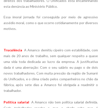
direitos dos trabalhadores. O Unificados está encaminhando
esta denúncia ao Ministério Público.
Essa imoral jornada foi conseguida por meio de agressivo
assédio moral, como o que ocorre cotidianamente por diversos
motivos.
Truculência
 A Amanco demitiu cipeiro com estabilidade, com
mais de 20 anos de trabalho, sem qualquer respeito a quase
uma vida toda dedicada ao lucro da empresa. A justificativa
dada é uma aberração: Com o seu salário eu pago o de dois
novos trabalhadores. Com muita pressão da região de Sumaré
do Unificados, e o clima criado pelos companheiros no chão da
fábrica, após sete dias a Amanco foi obrigada a readmitir o
trabalhador.
Política salarial
 A Amanco não tem política salarial definida.
Cada trabalhador recebe o que o chefe acha que é