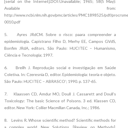
[serial on the Internet].DOI:Unavailable; 1965; 58(5 May):
Available from:
http://www.ncbi.nlm.nih.gov/pmc/articles/PMC1898525/pdf/procrs
0010.pdf
5. Ayres JRdCM. Sobre o risco: paara compreender a
epidemiologia. Capistrano Filho D, Merhy EE, Campos GVdS,
Bonfim JRdA, editors. São Paulo: HUCITEC – Humanismo,
Ciência e Tecnologia; 1997.
6. Breilh J. Reprodução social e investigação em Saúde
Coletiva. In: Czeresnia D, editor. Epidemiologia: teoria e objeto.
São Paulo: HUCITEC – ABRASCO’; 1990. p. 137-65.
7. Klaassen CD, Amdur MO, Doull J. Cassarett and Doull’s
Toxicology: The basic Science of Poisons. 3 ed. Klassen CD,
editor. New York: Collier Macmillan Canada, Inc.; 1986.
8. Levins R. Whose scientific method? Scientific methods for
a complex world. New Solutions. [Review on Methods].