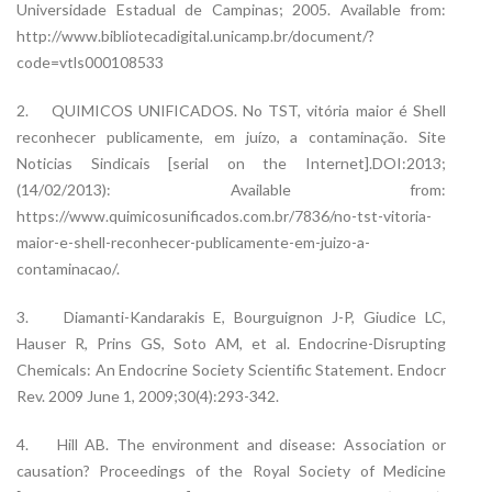
Universidade Estadual de Campinas; 2005. Available from:
http://www.bibliotecadigital.unicamp.br/document/?
code=vtls000108533
2. QUIMICOS UNIFICADOS. No TST, vitória maior é Shell
reconhecer publicamente, em juízo, a contaminação. Site
Noticias Sindicais [serial on the Internet].DOI:2013;
(14/02/2013): Available from:
https://www.quimicosunificados.com.br/7836/no-tst-vitoria-
maior-e-shell-reconhecer-publicamente-em-juizo-a-
contaminacao/.
3. Diamanti-Kandarakis E, Bourguignon J-P, Giudice LC,
Hauser R, Prins GS, Soto AM, et al. Endocrine-Disrupting
Chemicals: An Endocrine Society Scientific Statement. Endocr
Rev. 2009 June 1, 2009;30(4):293-342.
4. Hill AB. The environment and disease: Association or
causation? Proceedings of the Royal Society of Medicine