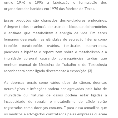
entre 1976 e 1995 a fabricação e formulação dos
organoclorados banidos em 1975 das fábricas do Texas.
Esses produtos são chamados desreguladores endócrinos.
Atingem todos os animais destruindo e bloqueando hormônios
e enzimas que metabolizam a energia da vida. Em seres
humanos desregulam as glândulas de secreção interna como
tireoide, paratireoide, ovários, testículos, suprarrenais,
pâncreas e hipófise e repercutem sobre o metabolismo e a
imunidade corporal causando consequências tardias que
nenhum manual de Medicina do Trabalho e de Toxicologia
reconhecerá como ligado diretamente à exposição. (3)
As doenças gerais como vários tipos de câncer, doenças
neurológicas e infecções podem ser agravadas pela falta de
imunidade ou fraturas de ossos podem estar ligadas à
incapacidade de regular o metabolismo do cálcio serão
registradas como doenças comuns. É para essa armadilha que
os médicos e advogados contratados pelas empresas querem