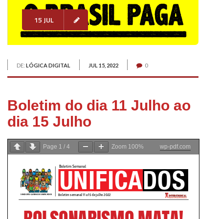
15 JUL
DE:
LÓGICA DIGITAL
JUL 15, 2022
0
Boletim do dia 11 Julho ao
dia 15 Julho
Page
1
/
4
Zoom
100%
wp-pdf.com