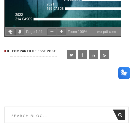
Page
1
/
4
Zoom
100%
wp-pdf.com
COMPARTILHE ESSE POST