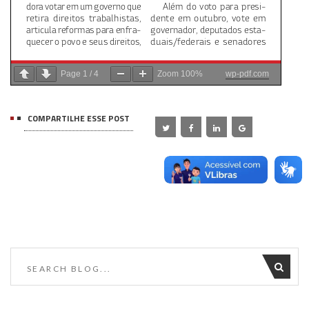
Page
1
/
4
Zoom
100%
wp-pdf.com
COMPARTILHE ESSE POST