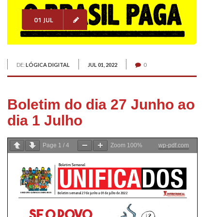
01 JUL
DE:
LÓGICA DIGITAL
JUL 01, 2022
0
Boletim do dia 27 Junho ao
dia 1 Julho
Page
1
/
4
Zoom
100%
wp-pdf.com