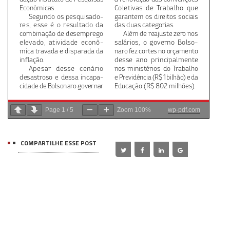
Page
1
/
5
Zoom
100%
wp-pdf.com
COMPARTILHE ESSE POST