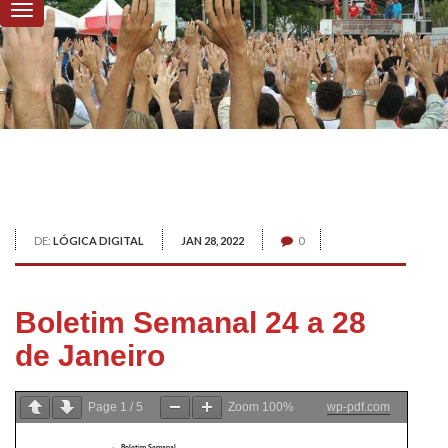
DE:
LÓGICA DIGITAL
JAN 28, 2022
0
Boletim Semanal 24 a 28
de Janeiro
Page
1
/
5
Zoom
100%
wp-pdf.com