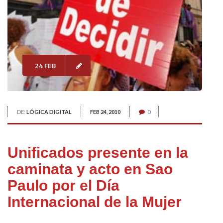
24 FEB
DE:
LÓGICA DIGITAL
FEB 24, 2010
0
Unificados presente en la
caminata y acto en Sao
Paulo por el Día
Internacional de la Mujer