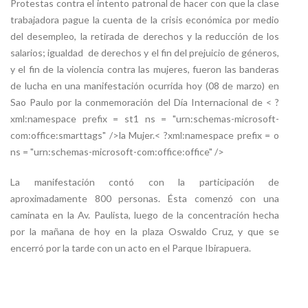
Protestas contra el intento patronal de hacer con que la clase
trabajadora pague la cuenta de la crisis económica por medio
del desempleo, la retirada de derechos y la reducción de los
salarios; igualdad
de derechos y el fin del prejuicio de géneros,
y el fin de la violencia contra las mujeres, fueron las banderas
de lucha en una manifestación ocurrida hoy (08 de marzo) en
Sao Paulo por la conmemoración del Día Internacional de < ?
xml:namespace prefix = st1 ns = "urn:schemas-microsoft-
com:office:smarttags" />
la Mujer.
< ?xml:namespace prefix = o
ns = "urn:schemas-microsoft-com:office:office" />
La manifestación contó con la participación de
aproximadamente 800 personas. Ésta comenzó con una
caminata en
la Av. Paulista
, luego de la concentración hecha
por la mañana de hoy en la plaza Oswaldo Cruz, y que se
encerró por la tarde con un acto en el Parque Ibirapuera.