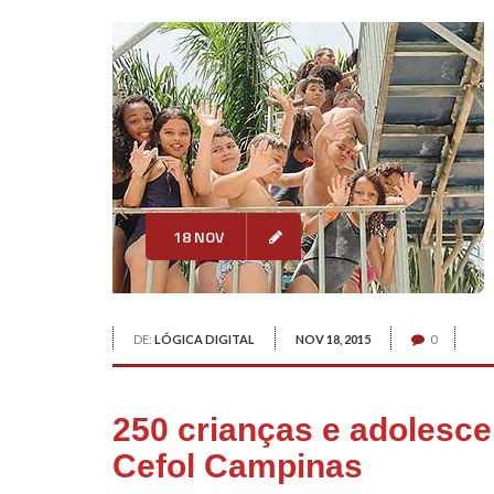
18 NOV
DE:
LÓGICA DIGITAL
NOV 18, 2015
0
250 crianças e adolesc
Cefol Campinas