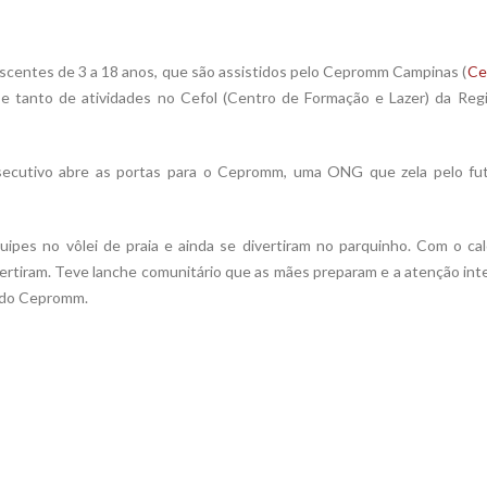
lescentes de 3 a 18 anos, que são assistidos pelo Cepromm Campinas (
Ce
 e tanto de atividades no Cefol (Centro de Formação e Lazer) da Reg
nsecutivo abre as portas para o Cepromm, uma ONG que zela pelo fut
ipes no vôlei de praia e ainda se divertiram no parquinho. Com o cal
vertiram. Teve lanche comunitário que as mães preparam e a atenção int
s do Cepromm.