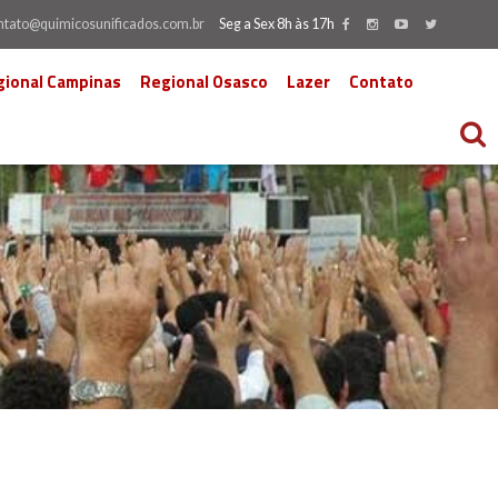
ntato@quimicosunificados.com.br
Seg a Sex 8h às 17h
gional Campinas
Regional Osasco
Lazer
Contato