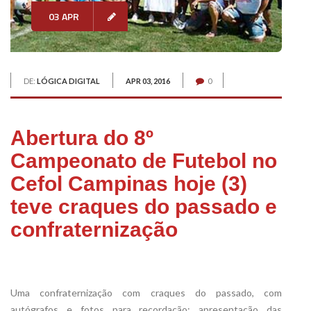
03 APR
DE:
LÓGICA DIGITAL
APR 03, 2016
0
Abertura do 8º
Campeonato de Futebol no
Cefol Campinas hoje (3)
teve craques do passado e
confraternização
xx
Uma confraternização com craques do passado, com
autógrafos e fotos para recordação; apresentação das