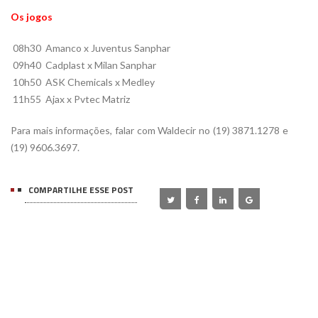
Os jogos
08h30  Amanco x Juventus Sanphar
09h40  Cadplast x Milan Sanphar
10h50  ASK Chemicals x Medley
11h55  Ajax x Pvtec Matriz
Para mais informações, falar com Waldecir no (19) 3871.1278 e
(19) 9606.3697.
COMPARTILHE ESSE POST