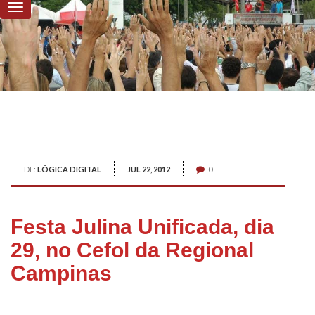
DE:
LÓGICA DIGITAL
JUL 22, 2012
0
Festa Julina Unificada, dia
29, no Cefol da Regional
Campinas