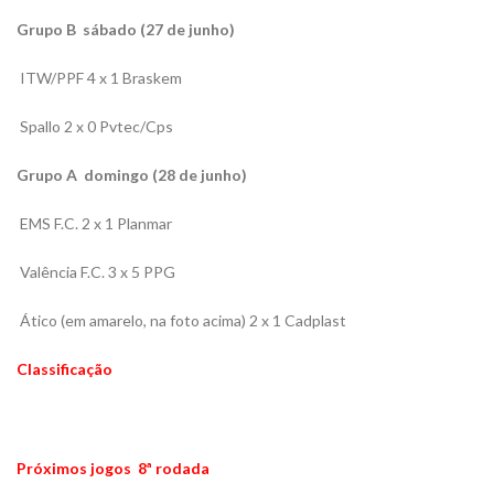
Grupo B  sábado (27 de junho)
ITW/PPF 4 x 1 Braskem
Spallo 2 x 0 Pvtec/Cps
Grupo A  domingo (28 de junho)
EMS F.C. 2 x 1 Planmar
Valência F.C. 3 x 5 PPG
Ático (em amarelo, na foto acima) 2 x 1 Cadplast
Classificação
Próximos jogos  8ª rodada