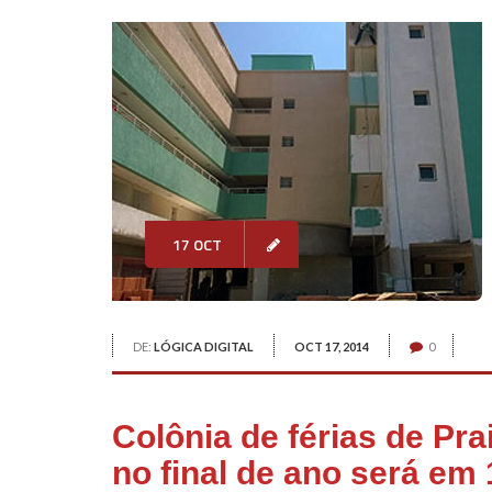
17 OCT
DE:
LÓGICA DIGITAL
OCT 17, 2014
0
Colônia de férias de Pra
no final de ano será em 