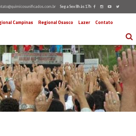
ntato@quimicosunificados.com.br
Seg a Sex 8h às 17h
gional Campinas
Regional Osasco
Lazer
Contato