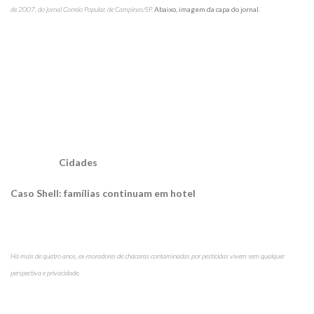
de 2007, do jornal Correio Popular, de Campinas/SP.
Abaixo, imagem da capa do jornal.
Cidades
Caso Shell: famílias continuam em hotel
Há mais de quatro anos, ex-moradores de chácaras contaminadas por pesticidas vivem sem qualquer
perspectiva e privacidade.