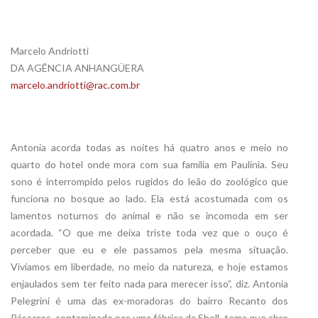
Marcelo Andriotti
DA AGÊNCIA ANHANGÜERA
marcelo.andriotti@rac.com.br
Antonia acorda todas as noites há quatro anos e meio no
quarto do hotel onde mora com sua família em Paulínia. Seu
sono é interrompido pelos rugidos do leão do zoológico que
funciona no bosque ao lado. Ela está acostumada com os
lamentos noturnos do animal e não se incomoda em ser
acordada. “O que me deixa triste toda vez que o ouço é
perceber que eu e ele passamos pela mesma situação.
Vivíamos em liberdade, no meio da natureza, e hoje estamos
enjaulados sem ter feito nada para merecer isso”, diz. Antonia
Pelegrini é uma das ex-moradoras do bairro Recanto dos
Pássaros, contaminado por uma fábrica da Shell, tema que abre