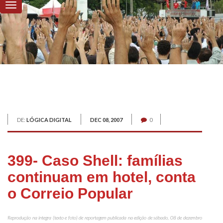
DE:
LÓGICA DIGITAL
DEC 08, 2007
0
399- Caso Shell: famílias
continuam em hotel, conta
o Correio Popular
Reprodução na íntegra (texto e foto) de reportagem publicada na edição de sábado, 08 de dezembro