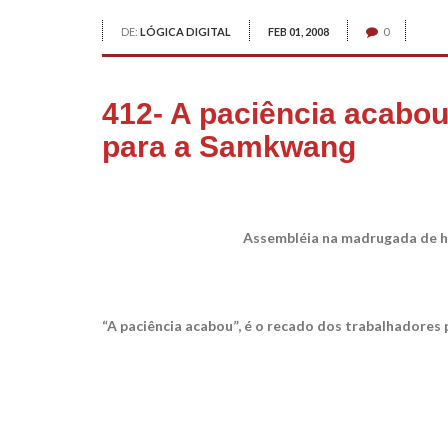
DE:
LÓGICA DIGITAL
FEB 01, 2008
0
412- A paciência acabou
para a Samkwang
Assembléia na madrugada de ho
“A paciência acabou”, é o recado dos trabalhadore