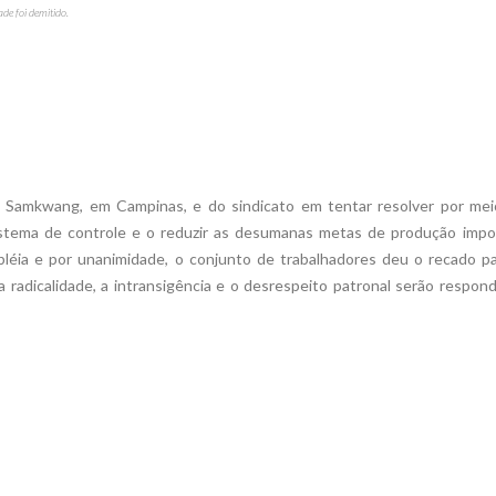
ade foi demitido.
da Samkwang, em Campinas, e do sindicato em tentar resolver por mei
sistema de controle e o reduzir as desumanas metas de produção impo
éia e por unanimidade, o conjunto de trabalhadores deu o recado pa
 a radicalidade, a intransigência e o desrespeito patronal serão respon