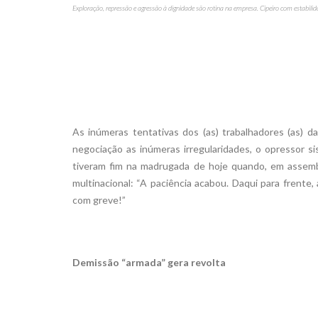
Exploração, repressão e agressão à dignidade são rotina na empresa. Cipeiro com estabilid
As inúmeras tentativas dos (as) trabalhadores (as) 
negociação as inúmeras irregularidades, o opressor 
tiveram fim na madrugada de hoje quando, em assembl
multinacional: “A paciência acabou. Daqui para frente,
com greve!”
Demissão “armada” gera revolta