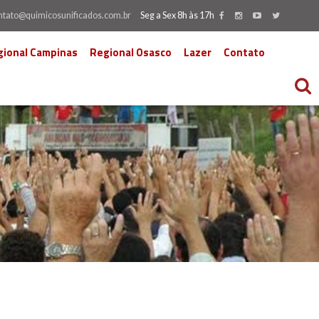
ntato@quimicosunificados.com.br
Seg a Sex 8h às 17h
gional Campinas
Regional Osasco
Lazer
Contato