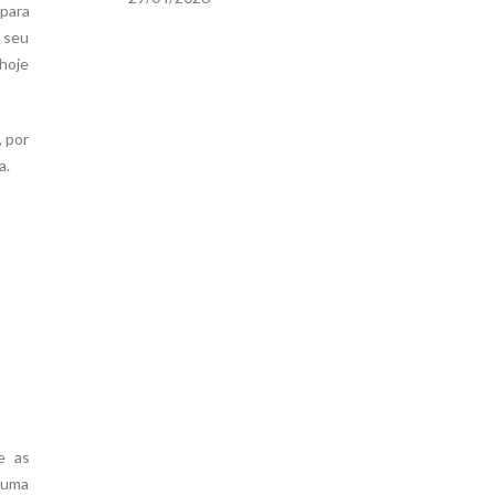
 para
r seu
hoje
, por
a.
e as
 uma