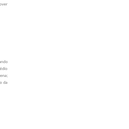
mover
ando
sédio
lena;
to da