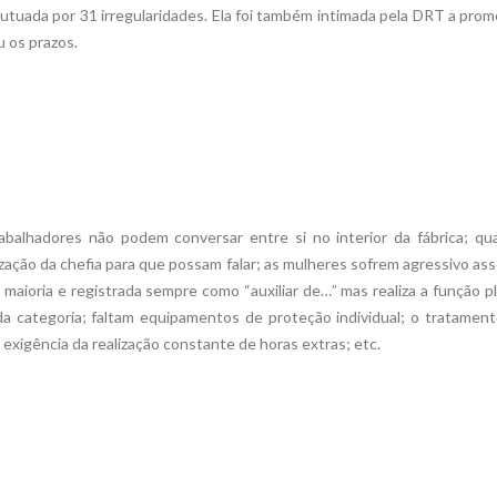
i autuada por 31 irregularidades. Ela foi também intimada pela DRT a pro
 os prazos.
alhadores não podem conversar entre si no interior da fábrica; qu
zação da chefia para que possam falar; as mulheres sofrem agressivo as
aioria e registrada sempre como “auxiliar de…” mas realiza a função p
da categoria; faltam equipamentos de proteção individual; o tratamen
exigência da realização constante de horas extras; etc.