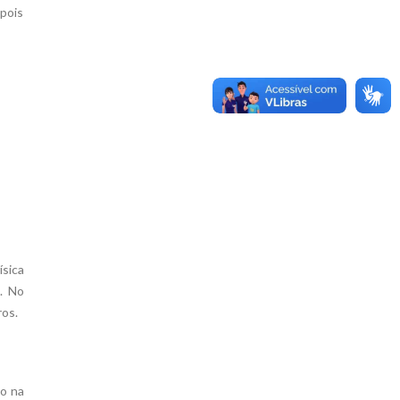
pois
ísica
. No
ros.
ão na