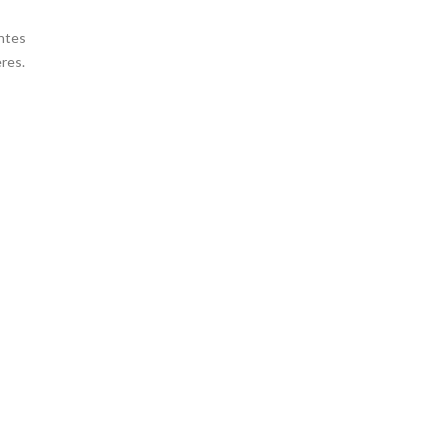
entes
res.