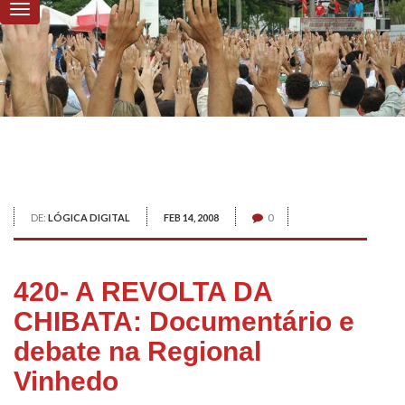
DE:
LÓGICA DIGITAL
FEB 14, 2008
0
420- A REVOLTA DA
CHIBATA: Documentário e
debate na Regional
Vinhedo