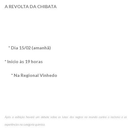
A REVOLTA DA CHIBATA
* Dia 15/02 (amanhã)
* Início às 19 horas
* Na Regional Vinhedo
Após a exibição haverá um debate sobre as lutas dos negros no mundo contra o racismo e as
experiências na categoria química.