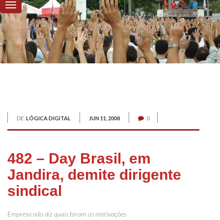
DE:
LÓGICA DIGITAL
JUN 11, 2008
0
482 – Day Brasil, em
Jandira, demite dirigente
sindical
Empresa não diz quais foram as motivações