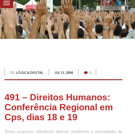
DE:
LÓGICA DIGITAL
JUL 11, 2008
0
491 – Direitos Humanos:
Conferência Regional em
Cps, dias 18 e 19
Temas propostos abordarão diversos problemas e necessidades
da