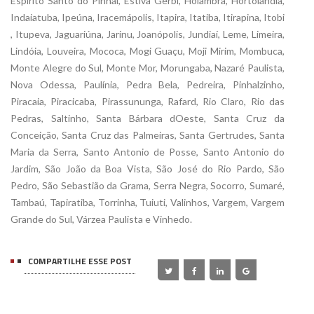
Espírito Santo do Pinhal, Estiva Gerbi, Holambra, Hortolândia,
Indaiatuba, Ipeúna, Iracemápolis, Itapira, Itatiba, Itirapina, Itobi
, Itupeva, Jaguariúna, Jarinu, Joanópolis, Jundiaí, Leme, Limeira,
Lindóia, Louveira, Mococa, Mogi Guaçu, Moji Mirim, Mombuca,
Monte Alegre do Sul, Monte Mor, Morungaba, Nazaré Paulista,
Nova Odessa, Paulínia, Pedra Bela, Pedreira, Pinhalzinho,
Piracaia, Piracicaba, Pirassununga, Rafard, Rio Claro, Rio das
Pedras, Saltinho, Santa Bárbara dOeste, Santa Cruz da
Conceição, Santa Cruz das Palmeiras, Santa Gertrudes, Santa
Maria da Serra, Santo Antonio de Posse, Santo Antonio do
Jardim, São João da Boa Vista, São José do Rio Pardo, São
Pedro, São Sebastião da Grama, Serra Negra, Socorro, Sumaré,
Tambaú, Tapiratiba, Torrinha, Tuiuti, Valinhos, Vargem, Vargem
Grande do Sul, Várzea Paulista e Vinhedo.
COMPARTILHE ESSE POST