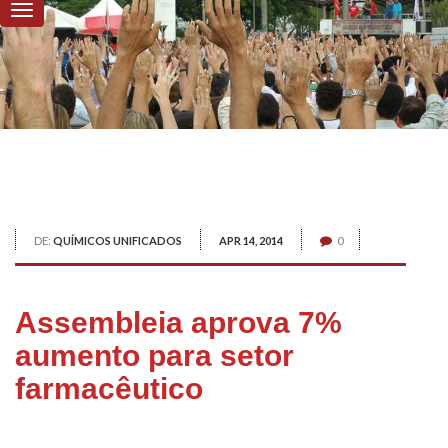
DE:
QUÍMICOS UNIFICADOS
APR 14, 2014
0
Assembleia aprova 7%
aumento para setor
farmacêutico