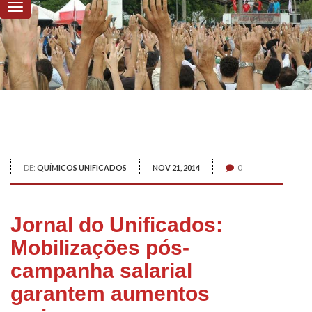
DE:
QUÍMICOS UNIFICADOS
NOV 21, 2014
0
Jornal do Unificados:
Mobilizações pós-
campanha salarial
garantem aumentos