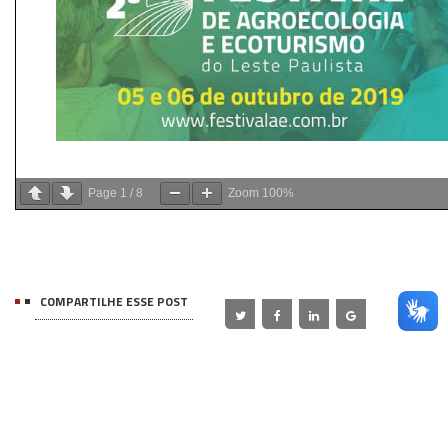
Page
1
/
8
Zoom
100%
COMPARTILHE ESSE POST