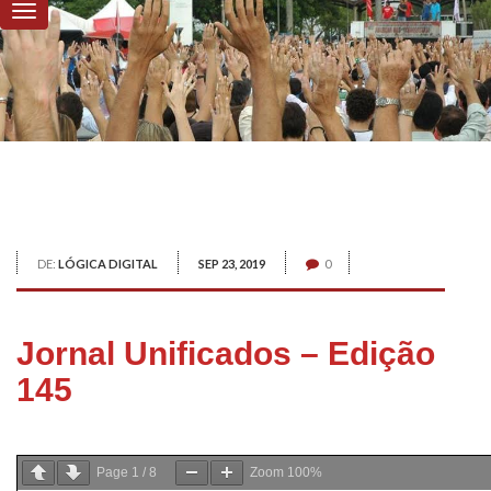
DE:
LÓGICA DIGITAL
SEP 23, 2019
0
Jornal Unificados – Edição
145
Page
1
/
8
Zoom
100%