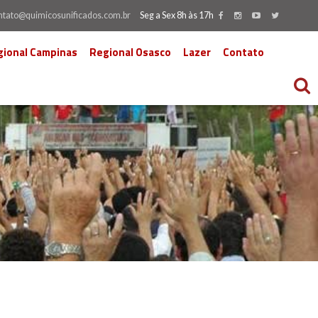
ntato@quimicosunificados.com.br
Seg a Sex 8h às 17h
gional Campinas
Regional Osasco
Lazer
Contato