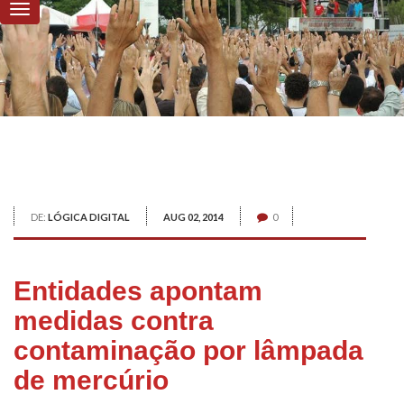
DE:
LÓGICA DIGITAL
AUG 02, 2014
0
Entidades apontam
medidas contra
contaminação por lâmpada
de mercúrio