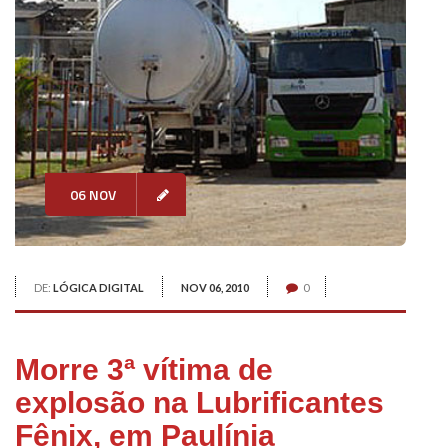
06 NOV
DE:
LÓGICA DIGITAL
NOV 06, 2010
0
Morre 3ª vítima de
explosão na Lubrificantes
Fênix, em Paulínia