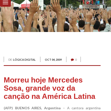
DE:
LÓGICA DIGITAL
OCT 04, 2009
0
Morreu hoje Mercedes
Sosa, grande voz da
canção na América Latina
(AFP) BUENOS AIRES, Argentina
– A cantora argentina