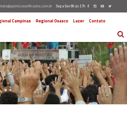
ntato@quimicosunificados.com.br
Seg a Sex 8h às 17h
gional Campinas
Regional Osasco
Lazer
Contato