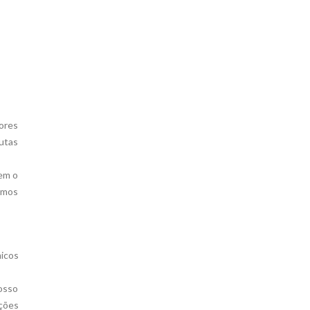
dores
utas
rem o
amos
icos
nosso
ções