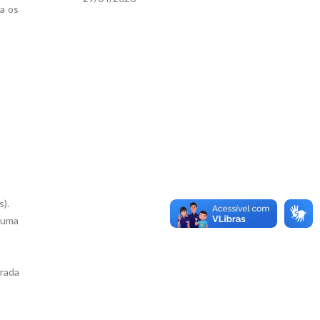
ra os
s).
o uma
rada