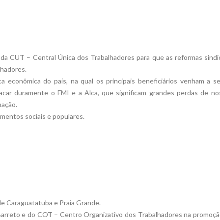
 da CUT – Central Única dos Trabalhadores para que as reformas sindi
lhadores.
a econômica do país, na qual os principais beneficiários venham a s
tacar duramente o FMI e a Alca, que significam grandes perdas de no
nação.
imentos sociais e populares.
 de Caraguatatuba e Praia Grande.
 Barreto e do COT – Centro Organizativo dos Trabalhadores na promoçã