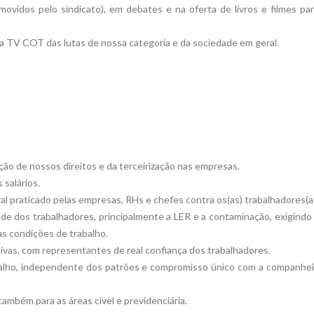
ovidos pelo sindicato), em debates e na oferta de livros e filmes pa
la TV COT das lutas de nossa categoria e da sociedade em geral.
ção de nossos direitos e da terceirização nas empresas.
salários.
al praticado pelas empresas, RHs e chefes contra os(as) trabalhadores(a
úde dos trabalhadores, principalmente a LER e a contaminação, exigind
s condições de trabalho.
ativas, com representantes de real confiança dos trabalhadores.
abalho, independente dos patrões e compromisso único com a companhei
mbém para as áreas cível e previdenciária.