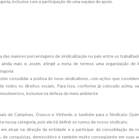
ria, inclusive com a participação de uma equipe de apoio.
 das maiores porcentagens de sindicalização no país entre os trabalha
inda mais e, assim, atingir a meta de termos uma organização de l
tegoria
ém consolidar a prática do novo sindicalismo, com ações que conside
 todos os direitos sociais. Para isso, conforme já colocado acima, v
s movimentos, inclusive na defesa do meio ambiente
nais de Campinas, Osasco e Vinhedo, e também para o Sindicato Quím
nossa categoria, pois ele irá definir os rumos de nosso sindicato.
) em atuar na direção da entidade e a participar da consolidação de 
do, de conquistas, democrático e também muito conseqüente em suas a