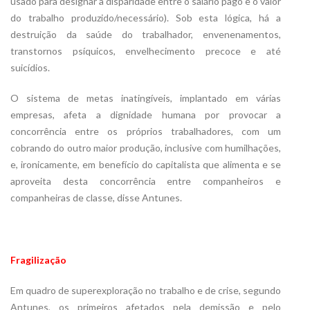
usado para designar a disparidade entre o salário pago e o valor
do trabalho produzido/necessário). Sob esta lógica, há a
destruição da saúde do trabalhador, envenenamentos,
transtornos psíquicos, envelhecimento precoce e até
suicídios.
O sistema de metas inatingíveis, implantado em várias
empresas, afeta a dignidade humana por provocar a
concorrência entre os próprios trabalhadores, com um
cobrando do outro maior produção, inclusive com humilhações,
e, ironicamente, em benefício do capitalista que alimenta e se
aproveita desta concorrência entre companheiros e
companheiras de classe, disse Antunes.
Fragilização
Em quadro de superexploração no trabalho e de crise, segundo
Antunes, os primeiros afetados pela demissão e pelo