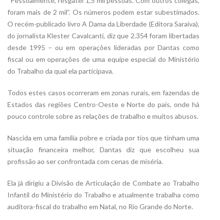
“Pessoalmente, resgatei 1,5 mil pessoas. Com outros colegas,
foram mais de 2 mil”. Os números podem estar subestimados.
O recém-publicado livro A Dama da Liberdade (Editora Saraiva),
do jornalista Klester Cavalcanti, diz que 2.354 foram libertadas
desde 1995 – ou em operações lideradas por Dantas como
fiscal ou em operações de uma equipe especial do Ministério
do Trabalho da qual ela participava.
Todos estes casos ocorreram em zonas rurais, em fazendas de
Estados das regiões Centro-Oeste e Norte do país, onde há
pouco controle sobre as relações de trabalho e muitos abusos.
Nascida em uma família pobre e criada por tios que tinham uma
situação financeira melhor, Dantas diz que escolheu sua
profissão ao ser confrontada com cenas de miséria.
Ela já dirigiu a Divisão de Articulação de Combate ao Trabalho
Infantil do Ministério do Trabalho e atualmente trabalha como
auditora-fiscal do trabalho em Natal, no Rio Grande do Norte.