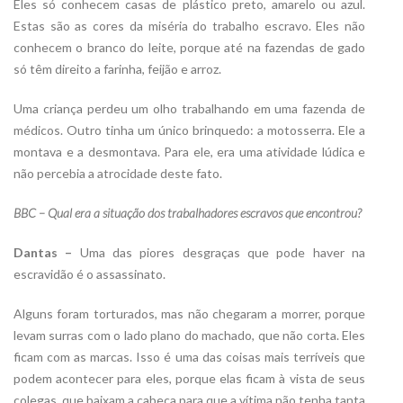
Eles só conhecem casas de plástico preto, amarelo ou azul.
Estas são as cores da miséria do trabalho escravo. Eles não
conhecem o branco do leite, porque até na fazendas de gado
só têm direito a farinha, feijão e arroz.
Uma criança perdeu um olho trabalhando em uma fazenda de
médicos. Outro tinha um único brinquedo: a motosserra. Ele a
montava e a desmontava. Para ele, era uma atividade lúdica e
não percebia a atrocidade deste fato.
BBC – Qual era a situação dos trabalhadores escravos que encontrou?
Dantas –
Uma das piores desgraças que pode haver na
escravidão é o assassinato.
Alguns foram torturados, mas não chegaram a morrer, porque
levam surras com o lado plano do machado, que não corta. Eles
ficam com as marcas. Isso é uma das coisas mais terríveis que
podem acontecer para eles, porque elas ficam à vista de seus
colegas, que baixam a cabeça para que a vítima não tenha tanta