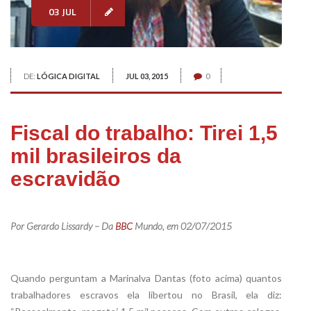
03 JUL
DE:
LÓGICA DIGITAL
JUL 03, 2015
0
Fiscal do trabalho: Tirei 1,5
mil brasileiros da
escravidão
xx
Por Gerardo Lissardy – Da
BBC
Mundo, em 02/07/2015
xx
Quando perguntam a Marinalva Dantas (foto acima) quantos
trabalhadores escravos ela libertou no Brasil, ela diz: