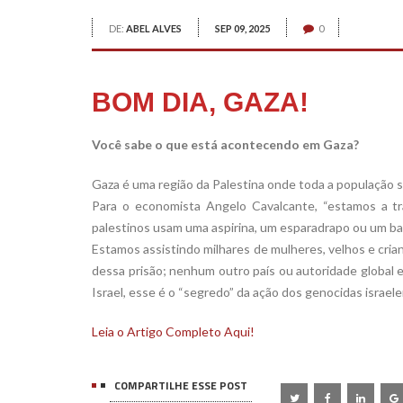
DE:
ABEL ALVES
SEP 09, 2025
0
BOM DIA, GAZA!
Você sabe o que está acontecendo em Gaza?
Gaza é uma região da Palestina onde toda a população s
Para o economista Angelo Cavalcante, “estamos a tr
palestinos usam uma aspirina, um esparadrapo ou um band
Estamos assistindo milhares de mulheres, velhos e cri
dessa prisão; nenhum outro país ou autoridade global e 
Israel, esse é o “segredo” da ação dos genocidas israe
Leia o Artigo Completo Aqui!
COMPARTILHE ESSE POST