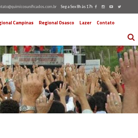
ntato@quimicosunificados.com.br
Seg a Sex 8h às 17h
gional Campinas
Regional Osasco
Lazer
Contato