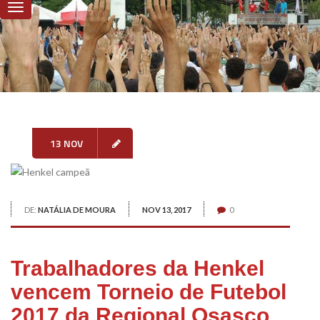
13 NOV
DE:
NATÁLIA DE MOURA
NOV 13, 2017
0
Trabalhadores da Henkel
vencem Torneio de Futebol
2017 da Regional Osasco