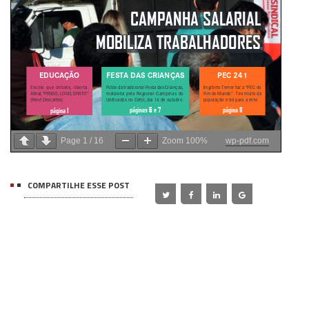
Page
1
/
16
Zoom
100%
wp-pdf.com
COMPARTILHE ESSE POST