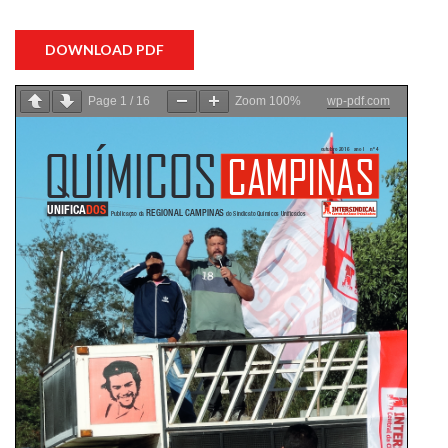
DOWNLOAD PDF
Page
1
/
16
Zoom
100%
wp-pdf.com