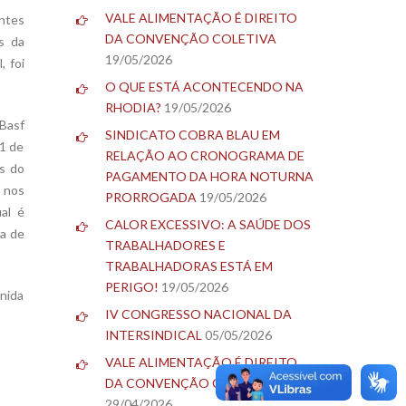
VALE ALIMENTAÇÃO É DIREITO
entes
DA CONVENÇÃO COLETIVA
s da
19/05/2026
, foi
O QUE ESTÁ ACONTECENDO NA
RHODIA?
19/05/2026
 Basf
SINDICATO COBRA BLAU EM
31 de
RELAÇÃO AO CRONOGRAMA DE
s do
PAGAMENTO DA HORA NOTURNA
a nos
PRORROGADA
19/05/2026
al é
CALOR EXCESSIVO: A SAÚDE DOS
ca de
TRABALHADORES E
TRABALHADORAS ESTÁ EM
PERIGO!
19/05/2026
enida
IV CONGRESSO NACIONAL DA
INTERSINDICAL
05/05/2026
VALE ALIMENTAÇÃO É DIREITO
DA CONVENÇÃO COLETIVA
29/04/2026