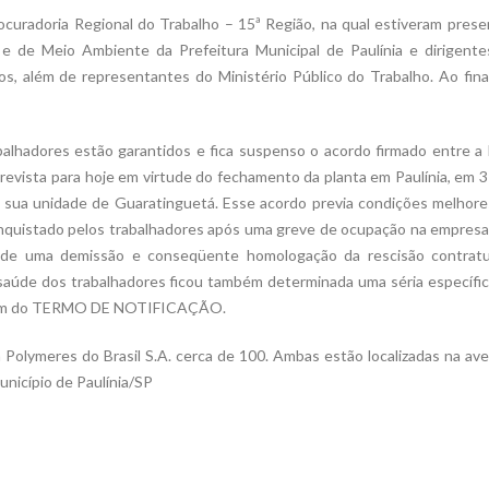
ocuradoria Regional do Trabalho – 15ª Região, na qual estiveram pres
e de Meio Ambiente da Prefeitura Municipal de Paulínia e dirigente
, além de representantes do Ministério Público do Trabalho. Ao final
balhadores estão garantidos e fica suspenso o acordo firmado entre a
 prevista para hoje em virtude do fechamento da planta em Paulínia, em 
a sua unidade de Guaratinguetá. Esse acordo previa condições melhore
conquistado pelos trabalhadores após uma greve de ocupação na empres
o de uma demissão e conseqüente homologação da rescisão contratu
da saúde dos trabalhadores ficou também determinada uma séria específi
nstam do TERMO DE NOTIFICAÇÃO.
 Polymeres do Brasil S.A. cerca de 100. Ambas estão localizadas na av
unicípio de Paulínia/SP