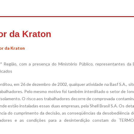
or da Kraton
tor da Kraton
ª Região, com a presença do Ministério Público, representantes da B
ficados
rditou, em 26 de dezembro de 2002, qualquer atividade na Basf S.A., si
trabalhadores. Pelo mesmo motivo foi também interditado o setor de Ion
 isolamento. O risco aos trabalhadores decorre de comprovada contami
de estão instaladas essas duas empresas, pela Shell Brasil S.A. Os det
ilância do cumprimento da decisão, as conseqüências da desobediência 
alhadores e as condições para a desinterdição constam do TERM