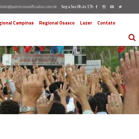
ntato@quimicosunificados.com.br
Seg a Sex 8h às 17h
gional Campinas
Regional Osasco
Lazer
Contato