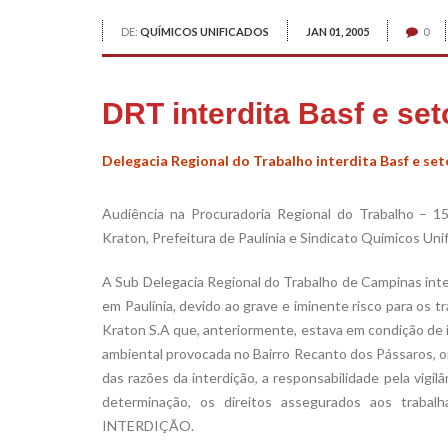
DE:
QUÍMICOS UNIFICADOS
JAN 01, 2005
0
DRT interdita Basf e set
Delegacia Regional do Trabalho interdita Basf e se
Audiência na Procuradoria Regional do Trabalho – 15
Kraton, Prefeitura de Paulínia e Sindicato Químicos Uni
A Sub Delegacia Regional do Trabalho de Campinas inte
em Paulínia, devido ao grave e iminente risco para os 
Kraton S.A que, anteriormente, estava em condição de
ambiental provocada no Bairro Recanto dos Pássaros, on
das razões da interdição, a responsabilidade pela vig
determinação, os direitos assegurados aos trab
INTERDIÇÃO.