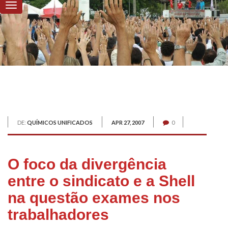
DE:
QUÍMICOS UNIFICADOS
APR 27, 2007
0
O foco da divergência
entre o sindicato e a Shell
na questão exames nos
trabalhadores