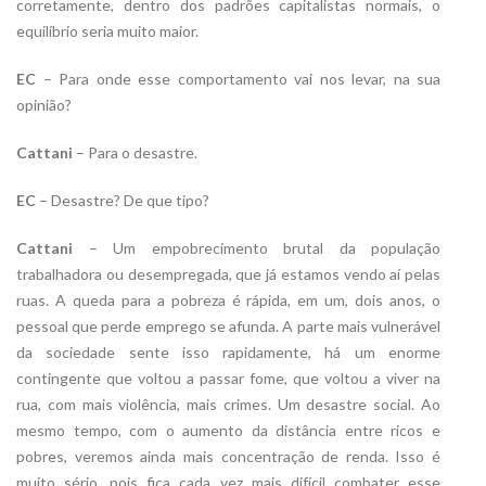
corretamente, dentro dos padrões capitalistas normais, o
equilíbrio seria muito maior.
EC
– Para onde esse comportamento vai nos levar, na sua
opinião?
Cattani
– Para o desastre.
EC
– Desastre? De que tipo?
Cattani
– Um empobrecimento brutal da população
trabalhadora ou desempregada, que já estamos vendo aí pelas
ruas. A queda para a pobreza é rápida, em um, dois anos, o
pessoal que perde emprego se afunda. A parte mais vulnerável
da sociedade sente isso rapidamente, há um enorme
contingente que voltou a passar fome, que voltou a viver na
rua, com mais violência, mais crimes. Um desastre social. Ao
mesmo tempo, com o aumento da distância entre ricos e
pobres, veremos ainda mais concentração de renda. Isso é
muito sério, pois fica cada vez mais difícil combater esse