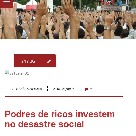
21 AUG
DE:
CECÍLIA GOMES
AUG 21, 2017
0
Podres de ricos investem
no desastre social