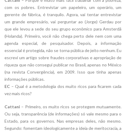
Cattani
– Porque é muito mais fácil trabalhar com a pobreza,
com os pobres. Entrevistar um papeleiro, um operário, um
gerente de fábrica, é tranquilo. Agora, vai tentar entrevistar
um grande empresário, vai perguntar ao (Jorge) Gerdau por
que ele levou a sede do seu grupo econômico para Amsterdã
(Holanda). Primeiro, você não chega perto dele nem com uma
agenda especial, de pesquisador. Depois, a informação
essencial é protegida, não se torna pública de jeito nenhum. Eu
escrevi um artigo sobre fraudes corporativas e apropriação de
riqueza que não consegui publicar no Brasil, apenas no México
(na revista Convergência), em 2009. Isso que tinha apenas
informações públicas.
EC
– Qual é a metodologia dos muito ricos para ficarem cada
vez mais ricos?
Cattani
– Primeiro, os muito ricos se protegem mutuamente.
Ou seja, transparência (de informações) só vale mesmo para o
Estado, para os governos. Nas empresas deles, não mesmo.
Segundo: fomentam ideologicamente a ideia de meritocracia, a