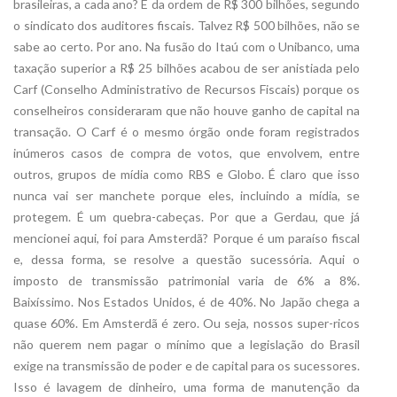
brasileiras, a cada ano? É da ordem de R$ 300 bilhões, segundo
o sindicato dos auditores fiscais. Talvez R$ 500 bilhões, não se
sabe ao certo. Por ano. Na fusão do Itaú com o Unibanco, uma
taxação superior a R$ 25 bilhões acabou de ser anistiada pelo
Carf (Conselho Administrativo de Recursos Fiscais) porque os
conselheiros consideraram que não houve ganho de capital na
transação. O Carf é o mesmo órgão onde foram registrados
inúmeros casos de compra de votos, que envolvem, entre
outros, grupos de mídia como RBS e Globo. É claro que isso
nunca vai ser manchete porque eles, incluindo a mídia, se
protegem. É um quebra-cabeças. Por que a Gerdau, que já
mencionei aqui, foi para Amsterdã? Porque é um paraíso fiscal
e, dessa forma, se resolve a questão sucessória. Aqui o
imposto de transmissão patrimonial varia de 6% a 8%.
Baixíssimo. Nos Estados Unidos, é de 40%. No Japão chega a
quase 60%. Em Amsterdã é zero. Ou seja, nossos super-ricos
não querem nem pagar o mínimo que a legislação do Brasil
exige na transmissão de poder e de capital para os sucessores.
Isso é lavagem de dinheiro, uma forma de manutenção da