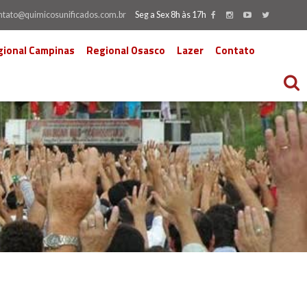
ntato@quimicosunificados.com.br
Seg a Sex 8h às 17h
gional Campinas
Regional Osasco
Lazer
Contato