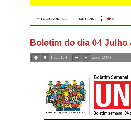
DE:
LÓGICA DIGITAL
JUL 11, 2022
0
Boletim do dia 04 Julho 
Page
1
/
4
Zoom
100%