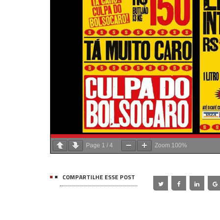
Page
1
/
4
Zoom
100%
COMPARTILHE ESSE POST