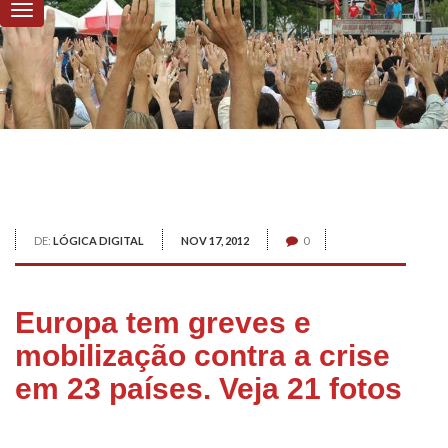
DE:
LÓGICA DIGITAL
NOV 17, 2012
0
Europa tem greves e
mobilização contra a crise
em 23 países. Veja 21 fotos