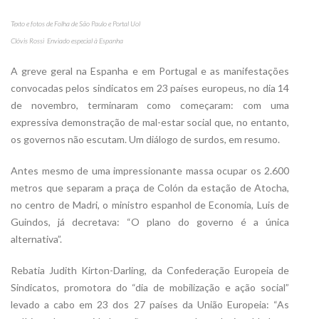
Texto e fotos de Folha de São Paulo e Portal Uol
Clóvis Rossi  Enviado especial à Espanha
A greve geral na Espanha e em Portugal e as manifestações
convocadas pelos sindicatos em 23 países europeus, no dia 14
de novembro, terminaram como começaram: com uma
expressiva demonstração de mal-estar social que, no entanto,
os governos não escutam. Um diálogo de surdos, em resumo.
Antes mesmo de uma impressionante massa ocupar os 2.600
metros que separam a praça de Colón da estação de Atocha,
no centro de Madri, o ministro espanhol de Economia, Luis de
Guindos, já decretava: “O plano do governo é a única
alternativa”.
Rebatia Judith Kirton-Darling, da Confederação Europeia de
Sindicatos, promotora do “dia de mobilização e ação social”
levado a cabo em 23 dos 27 países da União Europeia: “As