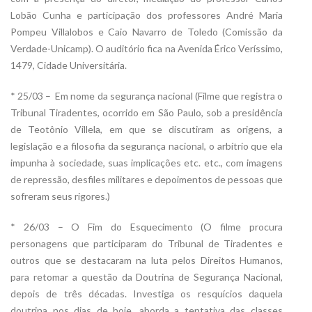
Lobão Cunha e participação dos professores André Maria
Pompeu Villalobos e Caio Navarro de Toledo (Comissão da
Verdade-Unicamp). O auditório fica na Avenida Érico Veríssimo,
1479, Cidade Universitária.
* 25/03 – Em nome da segurança nacional (Filme que registra o
Tribunal Tiradentes, ocorrido em São Paulo, sob a presidência
de Teotônio Villela, em que se discutiram as origens, a
legislação e a filosofia da segurança nacional, o arbítrio que ela
impunha à sociedade, suas implicações etc. etc., com imagens
de repressão, desfiles militares e depoimentos de pessoas que
sofreram seus rigores.)
* 26/03 – O Fim do Esquecimento (O filme procura
personagens que participaram do Tribunal de Tiradentes e
outros que se destacaram na luta pelos Direitos Humanos,
para retomar a questão da Doutrina de Segurança Nacional,
depois de três décadas. Investiga os resquícios daquela
doutrina nos dias de hoje, aborda a tentativa das classes