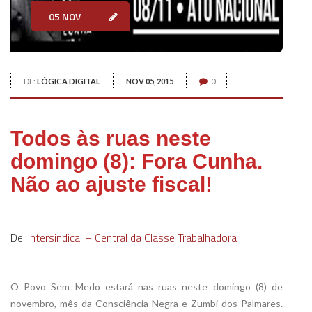
05 NOV
DE:
LÓGICA DIGITAL
NOV 05, 2015
0
Todos às ruas neste
domingo (8): Fora Cunha.
Não ao ajuste fiscal!
Xx
De:
Intersindical – Central da Classe Trabalhadora
xx
O Povo Sem Medo estará nas ruas neste domingo (8) de
novembro, mês da Consciência Negra e Zumbi dos Palmares.