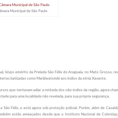
âmara Municipal de São Paulo
, bispo emérito da Prelazia São Félix do Araguaia, no Mato Grosso, r
 terras batizadas como Marãiwatsédé aos índios da etnia Xavante.
cursos que tentavam adiar a retirada dos não-índios da região, agora ch
ntade para uma localidade não revelada, para sua própria segurança.
ão Félix, e está agora sob proteção policial. Porém, além de Casaldá
 também estão ameaçados desde que o Instituto Nacional de Colonizaç