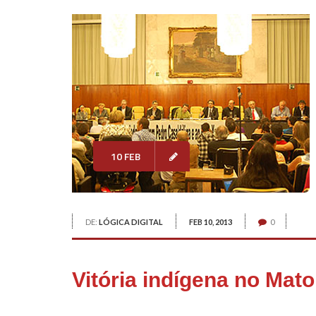
10 FEB
DE:
LÓGICA DIGITAL
FEB 10, 2013
0
Vitória indígena no Mat