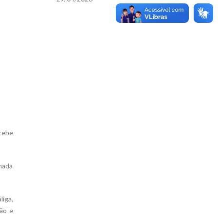
ecebe
amada
liga,
ão e