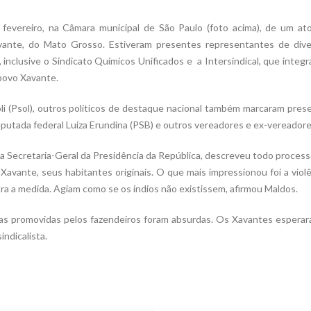
fevereiro, na Câmara municipal de São Paulo (foto acima), de um at
vante, do Mato Grosso. Estiveram presentes representantes de dive
 inclusive o Sindicato Químicos Unificados e a Intersindical, que integ
povo Xavante.
i (Psol), outros políticos de destaque nacional também marcaram pres
eputada federal Luiza Erundina (PSB) e outros vereadores e ex-vereadore
 da Secretaria-Geral da Presidência da República, descreveu todo proces
Xavante, seus habitantes originais. O que mais impressionou foi a viol
ra a medida. Agiam como se os índios não existissem, afirmou Maldos.
ças promovidas pelos fazendeiros foram absurdas. Os Xavantes espera
indicalista.