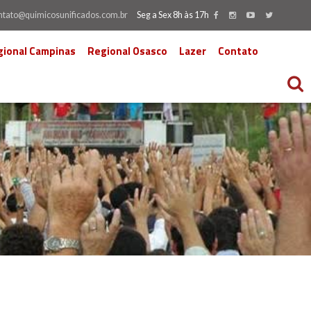
ntato@quimicosunificados.com.br
Seg a Sex 8h às 17h
gional Campinas
Regional Osasco
Lazer
Contato