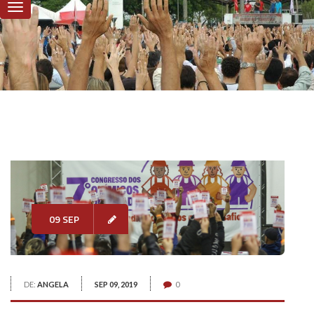
09 SEP
DE:
ANGELA
SEP 09, 2019
0