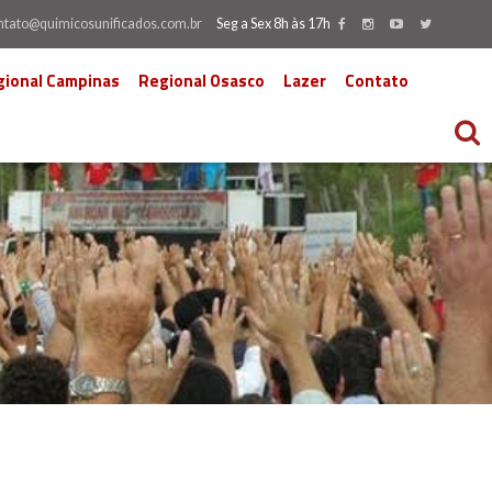
ntato@quimicosunificados.com.br
Seg a Sex 8h às 17h
gional Campinas
Regional Osasco
Lazer
Contato