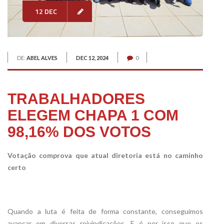
12 DEC
DE:
ABEL ALVES
DEC 12, 2024
0
TRABALHADORES
ELEGEM CHAPA 1 COM
98,16% DOS VOTOS
Votação comprova que atual diretoria está no caminho
certo
Quando a luta é feita de forma constante, conseguimos
avançar em diversas reivindicações. E é por isso que os