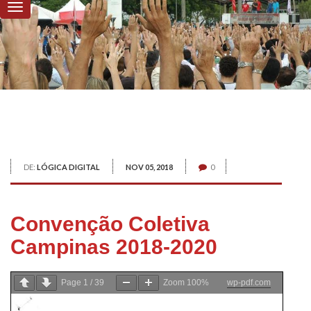
DE:
LÓGICA DIGITAL
NOV 05, 2018
0
Convenção Coletiva
Campinas 2018-2020
Page
1
/
39
Zoom
100%
wp-pdf.com