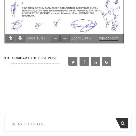
Page
1
/
47
Zoom
100%
wp-pdf.com
COMPARTILHE ESSE POST