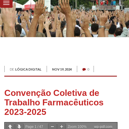
DE:
LÓGICA DIGITAL
NOV 19, 2024
0
Convenção Coletiva de
Trabalho Farmacêuticos
2023-2025
Page
1
/
47
Zoom
100%
wp-pdf.com